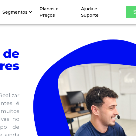
Planos e
Ajuda e
S
Segmentos
Preços
Suporte
 de
res
Realizar
entes é
 muitos
lvas no
mpo de
e ainda