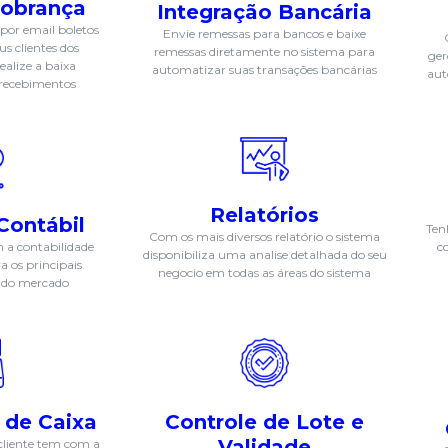
Cobrança
Integração Bancária
por email boletos
Envie remessas para bancos e baixe
s clientes dos
remessas diretamente no sistema para
ger
ealize a baixa
automatizar suas transações bancárias
aut
 recebimentos
Relatórios
Contábil
Ten
Com os mais diversos relatório o sistema
m a contabilidade
c
disponibiliza uma analise detalhada do seu
 os principais
negocio em todas as áreas do sistema
s do mercado
 de Caixa
Controle de Lote e
Validade
cliente tem com a