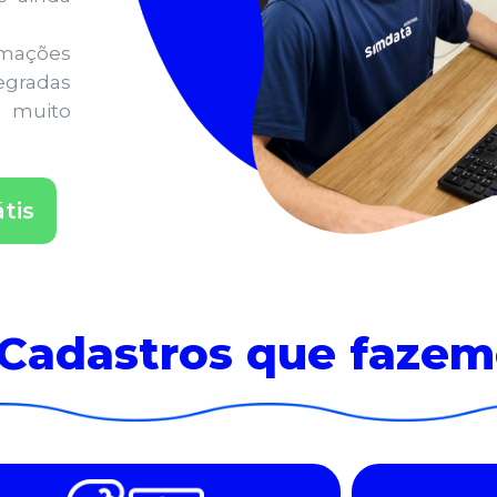
ormações
tegradas
o muito
tis
Cadastros que fazem