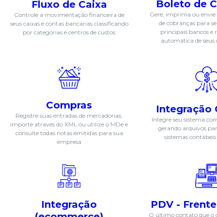
Boleto de 
Fluxo de Caixa
Gere, imprima ou envie 
Controle a movimentação financeira de
de cobranças para seu
seus caixas e contas bancarias classificando
principais bancos e r
por categorias e centros de custos
automática de seus
Compras
Integração 
Registre suas entradas de mercadorias,
Integre seu sistema co
importe através do XML ou utilize o MDe e
gerando arquivos para
consulte todas notas emitidas para sua
sistemas contábei
empresa
Integração
PDV - Frente
(ecommerce)
O último contato que o 