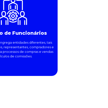
o de Funcionários
ngrega entidades diferentes, tais
, representantes, compradores e
gra processos de compras e vendas
álculos de comissões.