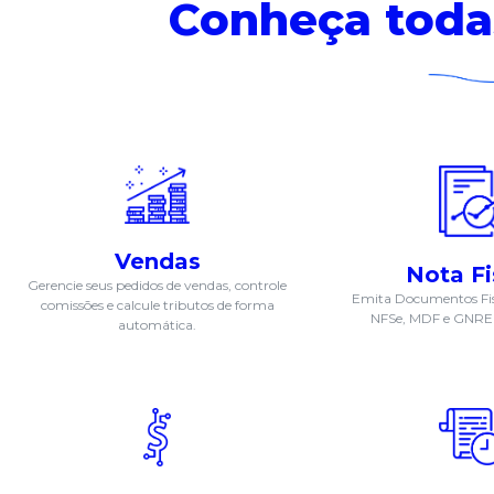
Conheça toda
Vendas
Nota Fi
Gerencie seus pedidos de vendas, controle
Emita Documentos Fis
comissões e calcule tributos de forma
NFSe, MDF e GNRE 
automática.