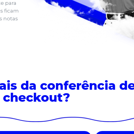
te para
s ficam
s notas
ais
da conferência de
checkout?