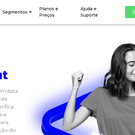
Planos e
Ajuda e
S
Segmentos
Preços
Suporte
ut
Simdata
 de
rifica
a e
para
ção do